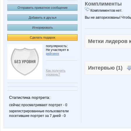
Комплименты
Отправить приватное сообщение
Комплиментов нет.
Вы не авторизованы! Чтоб
Добавить в друзья
Игнорировать
Сделать подарок
Метки лидеров
популярность:
Не участвует в
рейтинге
Интервью (1)
Как получить
уровень?
Статистика портрета:
сейчас просматривают портрет - 0
зарегистрированные пользователи
посетившие портрет за 7 дней - 0